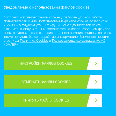
Уведомление о использовании фaйлов cookies
Этот сайт использует файлы cookies для более удобной работы
пользователей с ним. Использование файлов cookies позволит АО
«БАЙЕР» в будущем улучшить функционал данного веб-сайта.
Нажимая кнопку «ОК», Вы соглашаетесь с использованием файлов
cookies. Отозвать свое согласие на использование файлов cookies, а
также получить более подробную информацию, Вы можете посетив
страницы
Политика Cookies
и
Пользовательское соглашение АО
«БАЙЕР»
Регистрация нового пользователя
НАСТРОЙКИ ФАЙЛОВ COOKIES
ВСТУПИТЬ В АКАДЕМИЮ
Уже зарегистрирован?
ОТМЕНИТЬ ФАЙЛЫ COOKIES
ВОЙТИ
ПРИНЯТЬ ФАЙЛЫ COOKIES
Защита персональных данных
Пользовательское соглашение
Правила пользования